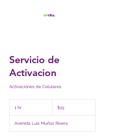
Servicio de
Activacion
Activaciones de Celulares
15
US
1 hr
1
$15
dollars
h
Avenida Luis Muñoz Rivera