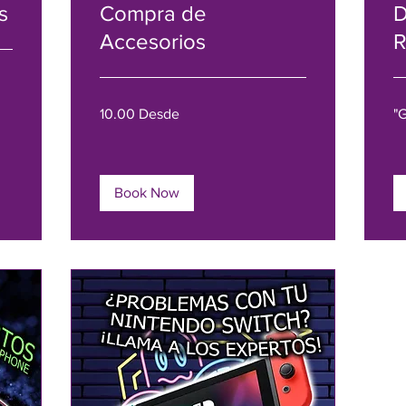
s
Compra de
D
Accesorios
R
10.00
"Gr
10.00 Desde
"G
Desde
Es
Book Now