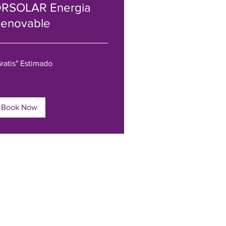
RSOLAR Energia
enovable
atis"
ratis" Estimado
timado
Book Now