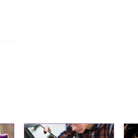
 Online
Contact Us
More