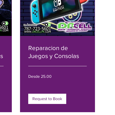
Reparacion de
es
Juegos y Consolas
Desde
Desde 25.00
25.00
Request to Book