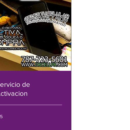
ervicio de
ctivacion
15
lars