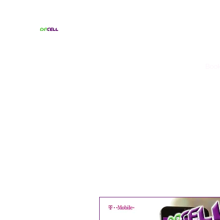
Home
About Us
Brands We Service
Shop
Book