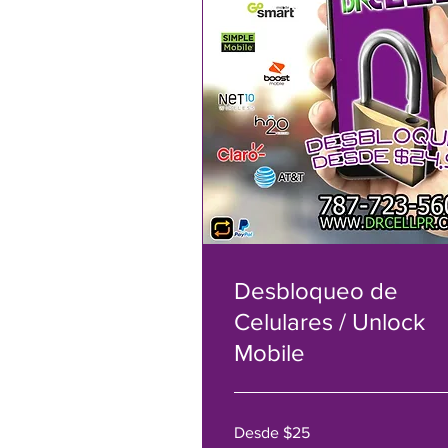
Desbloqueo de
Celulares / Unlock
Mobile
Desde
Desde $25
$25