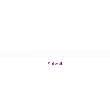
DRCELL
Subscribe Form
Submit
info@drcellpr.com
7877235601
77 Avenida Muñoz Rivera