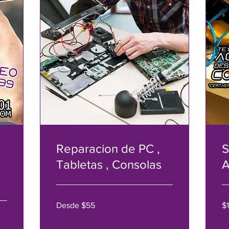
Reparacion de PC ,
S
Tabletas , Consolas
A
Desde
15
Desde $55
$
$55
US
dol