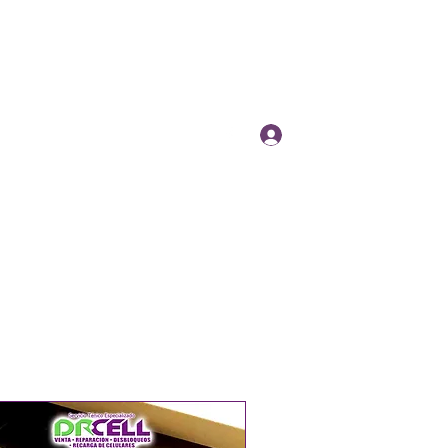
Log In
info@drcellpr.com